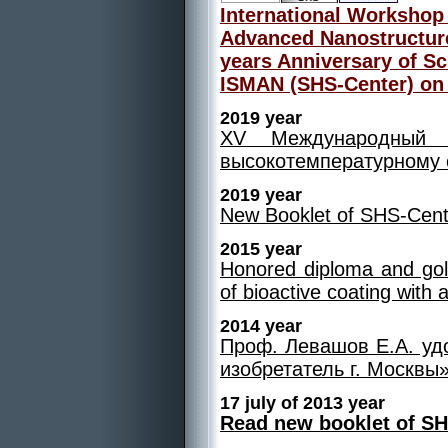
International Workshop
Advanced Nanostructure
years Anniversary of Sc
ISMAN (SHS-Center) on 2
2019 year
XV Международный с
высокотемпературному с
2019 year
New Booklet of SHS-Center
2015 year
Honored diploma and gol
of bioactive coating with an
2014 year
Проф. Левашов Е.А. уд
изобретатель г. Москвы» 
17 july of 2013 year
Read new booklet of S