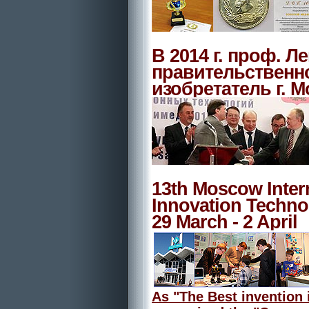
В 2014 г. проф. Л
правительственн
изобретатель г. 
13th Moscow Intern
Innovation Techn
29 March - 2 April
As "The Best invention 