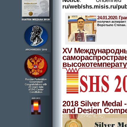
Notice
: Undefin
ru/web/shs.misis.ru/pu
24.01.2020. Гр
получил аспирант
Воротыло Степан.
XV Международны
самораспростра
высокотемперату
2018 Silver Medal 
and Design Compe