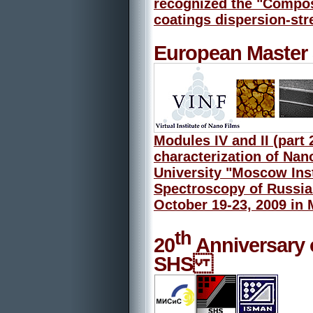
recognized the "Compos
coatings dispersion-str
European Master 
Modules IV and II (part 
characterization of Nan
University "Moscow Insti
Spectroscopy of Russia
October 19-23, 2009 in
th
20
Anniversary o
SHS