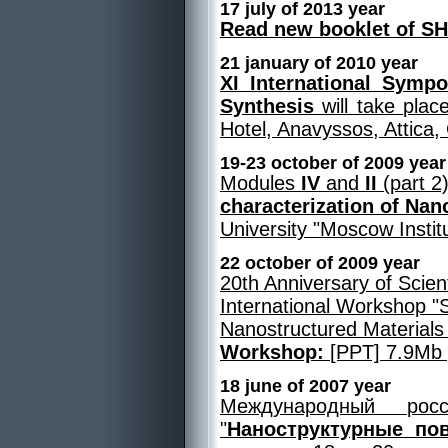
17 july of 2013 year
Read new booklet of S
21 january of 2010 year
XI International Symp
Synthesis
will take pla
Hotel, Anavyssos, Attica
19-23 october of 2009 year
Modules
IV
and
II
(part 2)
characterization of Nan
University "Moscow Institut
22 october of 2009 year
20th Anniversary of Scie
International Workshop "
Nanostructured Materials
Workshop:
[PPT] 7.9Mb 
18 june of 2007 year
Международный росс
"
Наноструктурные по