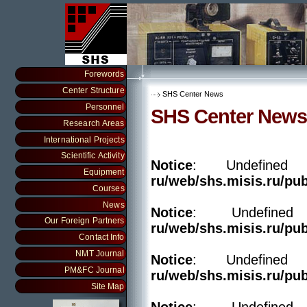
Forewords
Center Structure
SHS Center News
Personnel
SHS Center News
Research Areas
International Projects
Scientific Activity
Notice
: Undefine
Equipment
ru/web/shs.misis.ru/pu
Courses
News
Notice
: Undefin
Our Foreign Partners
ru/web/shs.misis.ru/pu
Contact Info
NMT Journal
Notice
: Undefine
PM&FC Journal
ru/web/shs.misis.ru/pu
Site Map