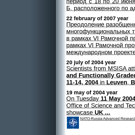
период с 18 по 20 июн
Б, расположенного по ад
22 february of 2007 year
Преодоление разобщенн
многофункциональных т
в рамках VI Рамочной п
рамках VI Рамочной пр
международном проекте 
20 july of 2004 year
Scientists from MSISA at
and Functionally Grade
11-14, 2004
in
Leuven
,
B
19 may of 2004 year
On Tuesday
11 May 200
Office of Science and Tec
showcase
UK ...
NATO-Russia Advanced Researc