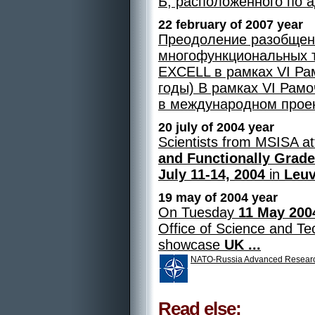
Б, расположенного по ад
22 february of 2007 year
Преодоление разобщенн
многофункциональных 
EXCELL в рамках VI Ра
годы) В рамках VI Рам
в международном проект
20 july of 2004 year
Scientists from MSISA a
and Functionally Grade
July 11-14, 2004
in
Leu
19 may of 2004 year
On Tuesday
11 May 200
Office of Science and Te
showcase
UK ...
NATO-Russia Advanced Resear
Read else: