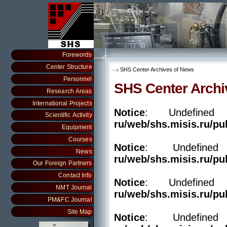
Forewords
Center Structure
SHS Center Archives of News
Personnel
SHS Center Archi
Research Areas
International Projects
Notice
: Undefine
Scientific Activity
ru/web/shs.misis.ru/pu
Equipment
Courses
Notice
: Undefin
News
ru/web/shs.misis.ru/pu
Our Foreign Partners
Contact Info
Notice
: Undefine
NMT Journal
ru/web/shs.misis.ru/pu
PM&FC Journal
Site Map
Notice
: Undefin