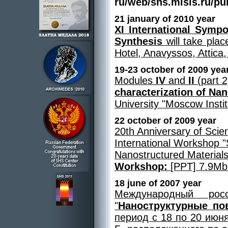
ru/web/shs.misis.ru/pu
21 january of 2010 year
XI International Symp
Synthesis
will take pla
Hotel, Anavyssos, Attic
19-23 october of 2009 yea
Modules
IV
and
II
(part 2
characterization of Na
University "Moscow Institu
22 october of 2009 year
20th Anniversary of Sci
International Workshop 
Nanostructured Material
Workshop:
[PPT] 7.9Mb
18 june of 2007 year
Международный росс
"
Наноструктурные по
период с 18 по 20 июн